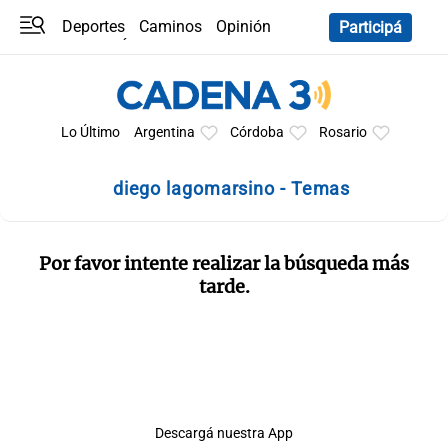
Deportes
Caminos
Opinión
Participá
Programas
Últimas coberturas
Últimas 24 h
En YouTube
Clima
Horóscopo
Lo Último
Argentina
Córdoba
Rosario
diego lagomarsino - Temas
Por favor intente realizar la búsqueda más
tarde.
Descargá nuestra App