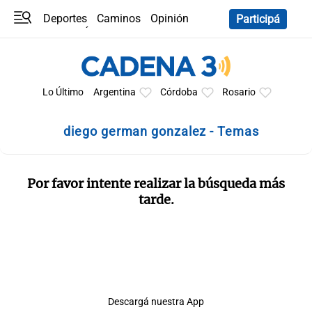
Deportes
Caminos
Opinión
Participá
Programas
Últimas coberturas
Últimas 24 h
En YouTube
Clima
Horóscopo
Lo Último
Argentina
Córdoba
Rosario
diego german gonzalez - Temas
Por favor intente realizar la búsqueda más
tarde.
Descargá nuestra App