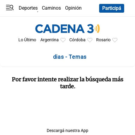
Deportes
Caminos
Opinión
Participá
Programas
Últimas coberturas
Últimas 24 h
En YouTube
Clima
Horóscopo
Lo Último
Argentina
Córdoba
Rosario
dias - Temas
Por favor intente realizar la búsqueda más
tarde.
Descargá nuestra App