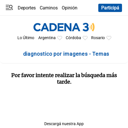
Deportes
Caminos
Opinión
Participá
Programas
Últimas coberturas
Últimas 24 h
En YouTube
Clima
Horóscopo
Lo Último
Argentina
Córdoba
Rosario
diagnostico por imagenes - Temas
Por favor intente realizar la búsqueda más
tarde.
Descargá nuestra App