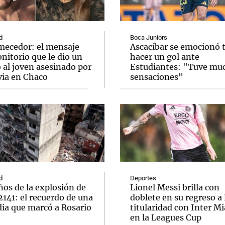
d
Boca Juniors
mecedor: el mensaje
Ascacíbar se emocionó 
nitorio que le dio un
hacer un gol ante
 al joven asesinado por
Estudiantes: "Tuve mu
Notas
Notas
No
via en Chaco
sensaciones"
e en Cadena 3
El huracán de Arequito
Cadena 3 en
d
Deportes
ños de la explosión de
Lionel Messi brilla con
2141: el recuerdo de una
doblete en su regreso a 
dia que marcó a Rosario
titularidad con Inter M
en la Leagues Cup