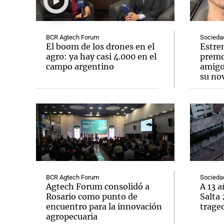
BCR Agtech Forum
Socieda
El boom de los drones en el
Estre
agro: ya hay casi 4.000 en el
premo
campo argentino
amigo
Notas
Notas
su no
Editorial
Mundial 2026
La Sol
BCR Agtech Forum
Socieda
Agtech Forum consolidó a
A 13 a
Rosario como punto de
Salta 
encuentro para la innovación
trage
agropecuaria