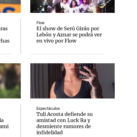
Flow
tras
El show de Serú Girán por
Lebón y Aznar se podrá ver
Notas
chas
en vivo por Flow
tas
Notas
Venezuela de
 Groenlandia
Comprometidos
Madur
Espectáculos
Tuli Acosta defiende su
la
amistad con Luck Ra y
iami
desmiente rumores de
infidelidad