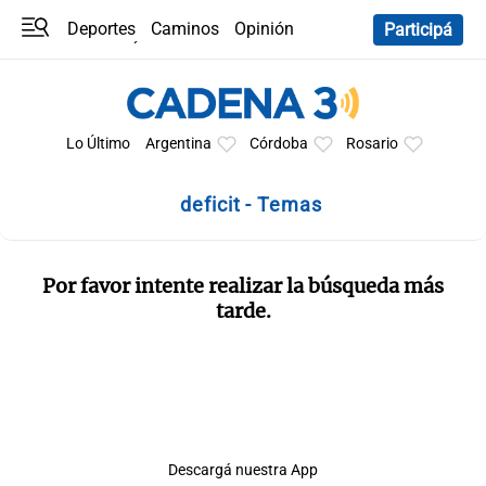
Deportes
Caminos
Opinión
Participá
Programas
Últimas coberturas
Últimas 24 h
En YouTube
Clima
Horóscopo
Lo Último
Argentina
Córdoba
Rosario
deficit - Temas
Por favor intente realizar la búsqueda más
tarde.
Descargá nuestra App