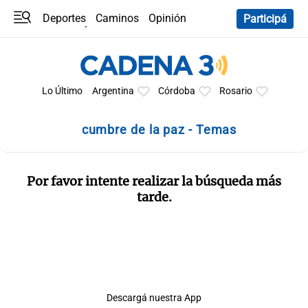
Deportes
Caminos
Opinión
Participá
Programas
Últimas coberturas
Últimas 24 h
En YouTube
Clima
Horóscopo
Lo Último
Argentina
Córdoba
Rosario
cumbre de la paz - Temas
Por favor intente realizar la búsqueda más
tarde.
Descargá nuestra App