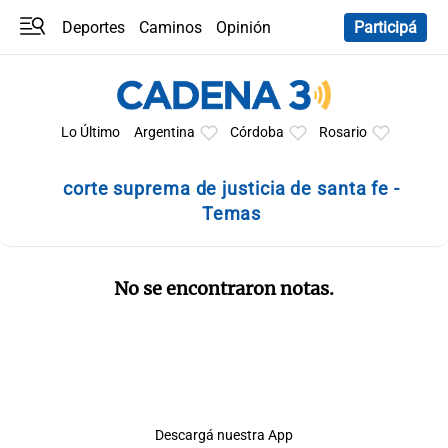
Deportes
Caminos
Opinión
Participá
Programas
Últimas coberturas
Últimas 24 h
En YouTube
Clima
Horóscopo
Lo Último
Argentina
Córdoba
Rosario
corte suprema de justicia de santa fe -
Temas
No se encontraron notas.
Descargá nuestra App