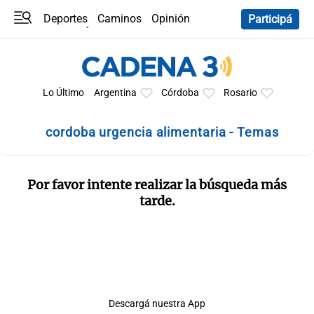
Deportes
Caminos
Opinión
Participá
Programas
Últimas coberturas
Últimas 24 h
En YouTube
Clima
Horóscopo
Lo Último
Argentina
Córdoba
Rosario
cordoba urgencia alimentaria - Temas
Por favor intente realizar la búsqueda más
tarde.
Descargá nuestra App