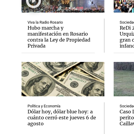
Viva la Radio Rosario
Socieda
Hubo marcha y
ReDi 2
manifestación en Rosario
Urquiz
contra la Ley de Propiedad
gran c
Notas
Notas
Privada
infanc
Editorial
Mundial 2026
La Sol
Política y Economía
Socieda
Dólar hoy, dólar blue hoy: a
Caso 
cuánto cerró este jueves 6 de
perito
agosto
Cailla