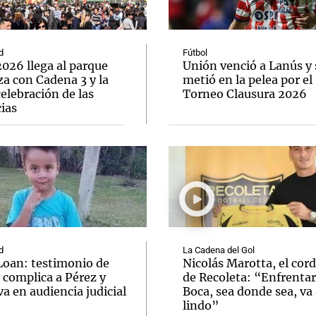
d
Fútbol
026 llega al parque
Unión venció a Lanús y 
a con Cadena 3 y la
metió en la pelea por el
elebración de las
Torneo Clausura 2026
Notas
Notas
No
ias
e en Cadena 3
El huracán de Arequito
Cadena 3 en
d
La Cadena del Gol
Loan: testimonio de
Nicolás Marotta, el cor
 complica a Pérez y
de Recoleta: “Enfrentar
va en audiencia judicial
Boca, sea donde sea, va 
lindo”