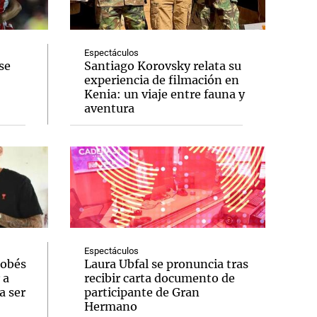
Espectáculos
se
Santiago Korovsky relata su
experiencia de filmación en
Notas
Kenia: un viaje entre fauna y
tas
Notas
aventura
Venezuela de
 Groenlandia
Comprometidos
Madur
Espectáculos
dobés
Laura Ubfal se pronuncia tras
 a
recibir carta documento de
a ser
participante de Gran
Hermano