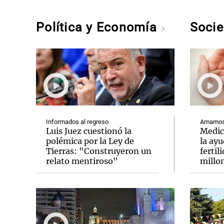
Política y Economía
Soci
Informados al regreso
Amamos 
Luis Juez cuestionó la
Medic
polémica por la Ley de
la ay
Tierras: "Construyeron un
fertil
relato mentiroso"
millo