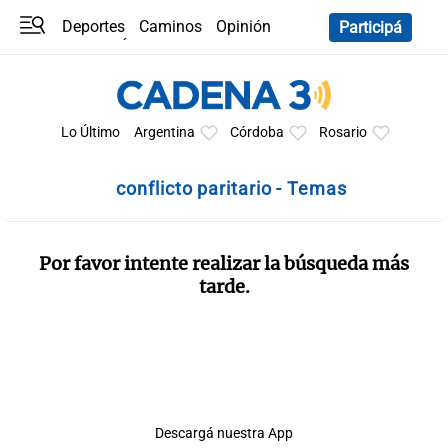
Deportes
Caminos
Opinión
Participá
Programas
Últimas coberturas
Últimas 24 h
En YouTube
Clima
Horóscopo
Lo Último
Argentina
Córdoba
Rosario
conflicto paritario - Temas
Por favor intente realizar la búsqueda más
tarde.
Descargá nuestra App