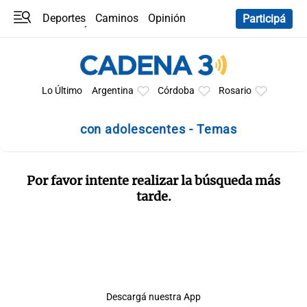
Deportes
Caminos
Opinión
Participá
Programas
Últimas coberturas
Últimas 24 h
En YouTube
Clima
Horóscopo
Lo Último
Argentina
Córdoba
Rosario
con adolescentes - Temas
Por favor intente realizar la búsqueda más
tarde.
Descargá nuestra App