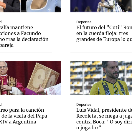
d
Deportes
calía mantiene
El futuro del "Cuti" R
icciones a Facundo
en la cuerda floja: tres
o tras la declaración
grandes de Europa lo q
Notas
Notas
No
pareja
e en Cadena 3
El huracán de Arequito
Cadena 3 en
d
Deportes
rso para la canción
Luis Vidal, presidente d
l de la visita del Papa
Recoleta, se niega a jug
XIV a Argentina
contra Boca: "O soy dir
o jugador"