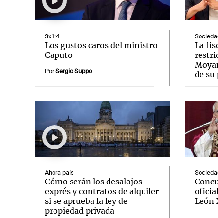
3x1:4
Socieda
Los gustos caros del ministro
La fis
Caputo
restr
Moyan
Notas
Notas
Por
Sergio Suppo
de su 
Editorial
Mundial 2026
La Sol
Ahora país
Socieda
Cómo serán los desalojos
Concu
exprés y contratos de alquiler
oficia
si se aprueba la ley de
León 
propiedad privada