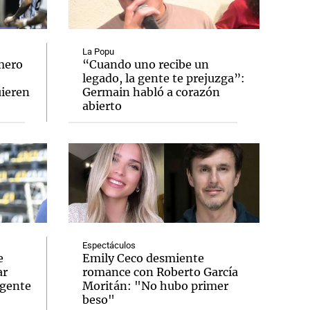
La Popu
omero
“Cuando uno recibe un
legado, la gente te prejuzga”:
Notas
uieren
Germain habló a corazón
tas
Notas
abierto
Venezuela de
 Groenlandia
Comprometidos
Madur
Espectáculos
e
Emily Ceco desmiente
ar
romance con Roberto García
igente
Moritán: "No hubo primer
beso"