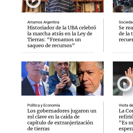
Amamos Argentina
Socieda
Historiador de la UBA celebró
Se rea
la marcha atrás en la Ley de
de la 
Tierras: “Frenamos un
recuer
Notas
Notas
saqueo de recursos”
Editorial
Mundial 2026
La Sol
Política y Economía
Visita d
Los gobernadores jugaron un
La Co
rol clave en la caída de
refiri
capítulo de extranjerización
"Es m
de tierras
esper