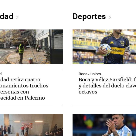
edad
Deportes
d
Boca Juniors
dad retira cuatro
Boca y Vélez Sarsfield: 
ionamientos truchos
y detalles del duelo clav
personas con
octavos
pacidad en Palermo