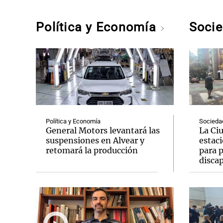
Política y Economía
Soci
Política y Economía
Socieda
General Motors levantará las
La Ciu
suspensiones en Alvear y
estac
retomará la producción
para 
disca