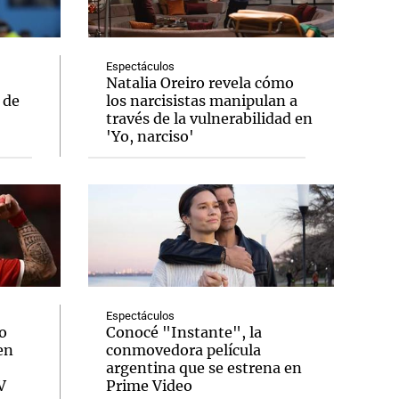
Espectáculos
Natalia Oreiro revela cómo
 de
los narcisistas manipulan a
Notas
través de la vulnerabilidad en
tas
Notas
'Yo, narciso'
Venezuela de
 Groenlandia
Comprometidos
Madur
Espectáculos
o
Conocé "Instante", la
en
conmovedora película
argentina que se estrena en
V
Prime Video