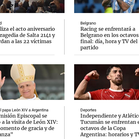
d
Belgrano
liza el acto aniversario
Racing se enfrentará a
tragedia de Salta 2141 y
Belgrano en los octavos
dan a las 22 víctimas
final: día, hora y TV del
Notas
Notas
No
partido
e en Cadena 3
El huracán de Arequito
Cadena 3 en
el papa León XIV a Argentina
Deportes
misión Episcopal se
Independiente y Atlétic
ó a la visita de León XIV:
Tucumán se enfrentan 
omento de gracia y de
octavos de la Copa
anza"
Argentina: horarios y T