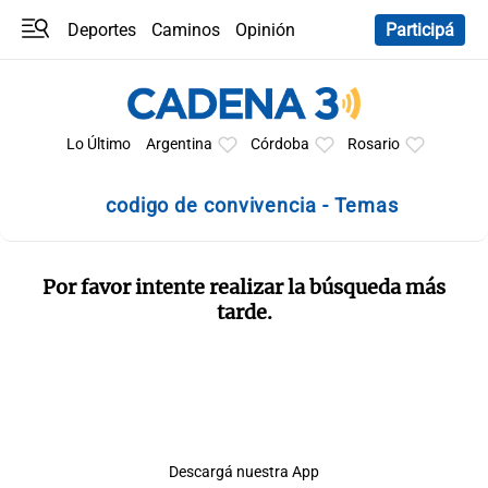
Deportes
Caminos
Opinión
Participá
Programas
Últimas coberturas
Últimas 24 h
En YouTube
Clima
Horóscopo
Lo Último
Argentina
Córdoba
Rosario
codigo de convivencia - Temas
Por favor intente realizar la búsqueda más
tarde.
Descargá nuestra App