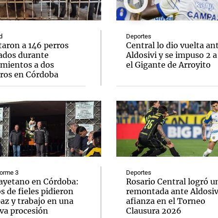
d
Deportes
taron a 146 perros
Central lo dio vuelta an
ados durante
Aldosivi y se impuso 2 a
amientos a dos
el Gigante de Arroyito
Notas
Notas
No
eros en Córdoba
e en Cadena 3
El huracán de Arequito
Cadena 3 en
forme 3
Deportes
ayetano en Córdoba:
Rosario Central logró u
s de fieles pidieron
remontada ante Aldosivi
az y trabajo en una
afianza en el Torneo
va procesión
Clausura 2026