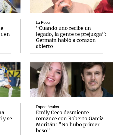
La Popu
te
“Cuando uno recibe un
 1 en
legado, la gente te prejuzga”:
Notas
Germain habló a corazón
tas
Notas
abierto
Venezuela de
 Groenlandia
Comprometidos
Madur
Espectáculos
na
Emily Ceco desmiente
 y se
romance con Roberto García
Moritán: "No hubo primer
beso"