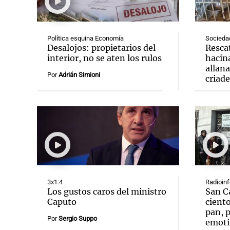
Política esquina Economía
Socieda
Desalojos: propietarios del
Resca
interior, no se aten los rulos
hacin
allan
Notas
Notas
Por
Adrián Simioni
criad
Editorial
Mundial 2026
La Sol
3x1:4
Radioin
Los gustos caros del ministro
San C
Caputo
ciento
pan, p
Por
Sergio Suppo
emoti