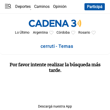
Deportes
Caminos
Opinión
Participá
Programas
Últimas coberturas
Últimas 24 h
En YouTube
Clima
Horóscopo
Lo Último
Argentina
Córdoba
Rosario
cerruti - Temas
Por favor intente realizar la búsqueda más
tarde.
Descargá nuestra App