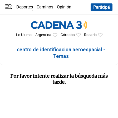
Deportes
Caminos
Opinión
Participá
Programas
Últimas coberturas
Últimas 24 h
En YouTube
Clima
Horóscopo
Lo Último
Argentina
Córdoba
Rosario
centro de identificacion aeroespacial -
Temas
Por favor intente realizar la búsqueda más
tarde.