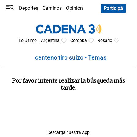
Deportes
Caminos
Opinión
Participá
Programas
Últimas coberturas
Últimas 24 h
En YouTube
Clima
Horóscopo
Lo Último
Argentina
Córdoba
Rosario
centeno tiro suizo - Temas
Por favor intente realizar la búsqueda más
tarde.
Descargá nuestra App