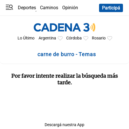
Deportes
Caminos
Opinión
Participá
Programas
Últimas coberturas
Últimas 24 h
En YouTube
Clima
Horóscopo
Lo Último
Argentina
Córdoba
Rosario
carne de burro - Temas
Por favor intente realizar la búsqueda más
tarde.
Descargá nuestra App