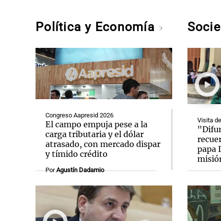
Política y Economía
Soci
Congreso Aapresid 2026
Visita d
El campo empuja pese a la
"Difun
carga tributaria y el dólar
recue
atrasado, con mercado dispar
papa 
y tímido crédito
misió
Por
Agustín Dadamio