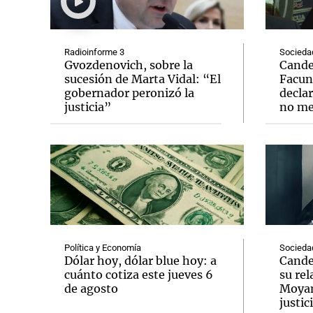
Radioinforme 3
Socieda
Gvozdenovich, sobre la
Candel
sucesión de Marta Vidal: “El
Facun
gobernador peronizó la
declar
Notas
Notas
justicia”
no me
Editorial
Mundial 2026
La Sol
Política y Economía
Socieda
Dólar hoy, dólar blue hoy: a
Cande
cuánto cotiza este jueves 6
su re
de agosto
Moyano
justic