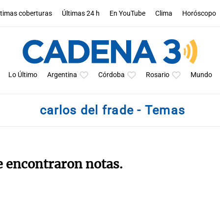
ltimas coberturas
Últimas 24 h
En YouTube
Clima
Horóscopo
Lo Último
Argentina
Córdoba
Rosario
Mundo
carlos del frade - Temas
e encontraron notas.