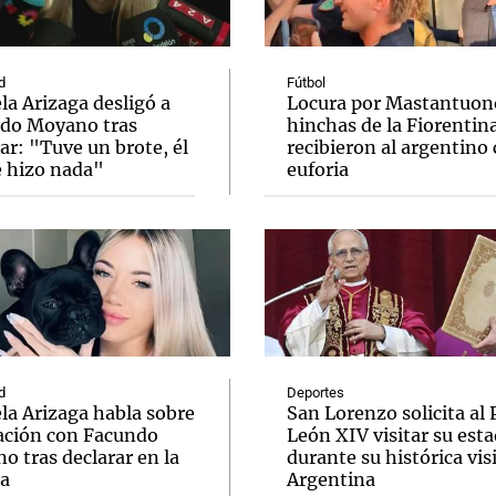
d
Fútbol
a Arizaga desligó a
Locura por Mastantuono
do Moyano tras
hinchas de la Fiorentin
ar: "Tuve un brote, él
recibieron al argentino
Notas
Notas
No
 hizo nada"
euforia
e en Cadena 3
El huracán de Arequito
Cadena 3 en
d
Deportes
la Arizaga habla sobre
San Lorenzo solicita al
lación con Facundo
León XIV visitar su esta
 tras declarar en la
durante su histórica visi
ia
Argentina