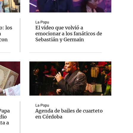
La Popu
: los
El video que volvió a
a
emocionar a los fanáticos de
Notas
 con
Sebastián y Germain
tas
Notas
Venezuela de
 Groenlandia
Comprometidos
Madur
La Popu
 Papa
Agenda de bailes de cuarteto
dio
en Córdoba
ta a