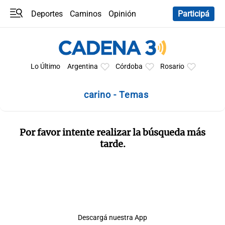
Deportes
Caminos
Opinión
Participá
Programas
Últimas coberturas
Últimas 24 h
En YouTube
Clima
Horóscopo
Lo Último
Argentina
Córdoba
Rosario
carino - Temas
Por favor intente realizar la búsqueda más
tarde.
Descargá nuestra App