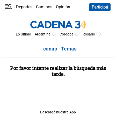
Deportes
Caminos
Opinión
Participá
Programas
Últimas coberturas
Últimas 24 h
En YouTube
Clima
Horóscopo
Lo Último
Argentina
Córdoba
Rosario
canap - Temas
Por favor intente realizar la búsqueda más
tarde.
Descargá nuestra App