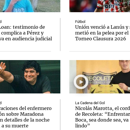
d
Fútbol
Loan: testimonio de
Unión venció a Lanús y 
 complica a Pérez y
metió en la pelea por el
va en audiencia judicial
Torneo Clausura 2026
Notas
Notas
No
e en Cadena 3
El huracán de Arequito
Cadena 3 en
d
La Cadena del Gol
raciones del enfermero
Nicolás Marotta, el cor
ón sobre Maradona
de Recoleta: “Enfrentar
n detalles de la noche
Boca, sea donde sea, va 
a a su muerte
lindo”