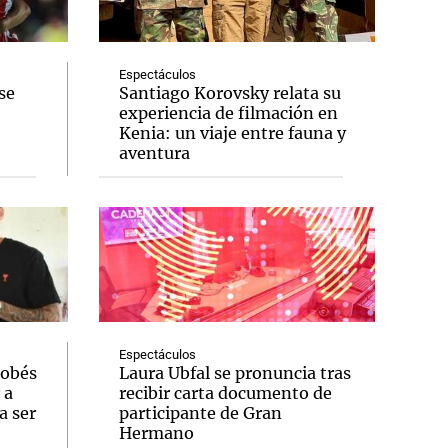
Espectáculos
se
Santiago Korovsky relata su
experiencia de filmación en
Notas
Kenia: un viaje entre fauna y
tas
Notas
aventura
Venezuela de
 Groenlandia
Comprometidos
Madur
Espectáculos
dobés
Laura Ubfal se pronuncia tras
 a
recibir carta documento de
a ser
participante de Gran
Hermano