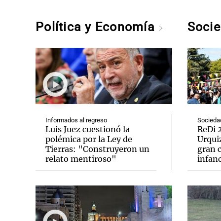
Política y Economía
Soci
Informados al regreso
Socieda
Luis Juez cuestionó la
ReDi 2
polémica por la Ley de
Urquiz
Tierras: "Construyeron un
gran c
relato mentiroso"
infanc