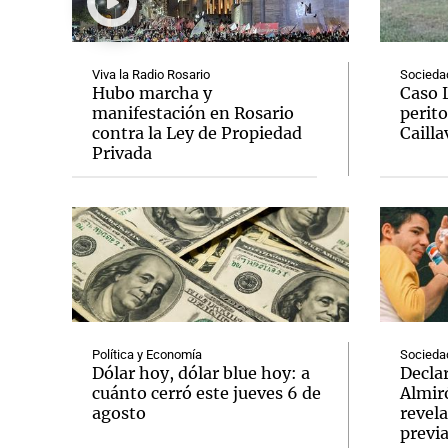
Viva la Radio Rosario
Socieda
Hubo marcha y
Caso 
manifestación en Rosario
perito
contra la Ley de Propiedad
Cailla
Notas
Notas
Privada
Editorial
Mundial 2026
La Sol
Política y Economía
Socieda
Dólar hoy, dólar blue hoy: a
Decla
cuánto cerró este jueves 6 de
Almir
agosto
revela
previ