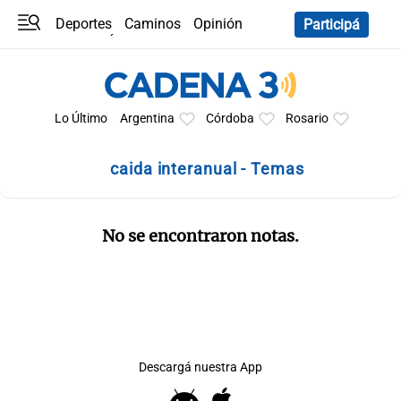
Deportes
Caminos
Opinión
Participá
Programas
Últimas coberturas
Últimas 24 h
En YouTube
Clima
Horóscopo
Lo Último
Argentina
Córdoba
Rosario
caida interanual - Temas
No se encontraron notas.
Descargá nuestra App