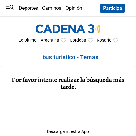
Deportes
Caminos
Opinión
Participá
Programas
Últimas coberturas
Últimas 24 h
En YouTube
Clima
Horóscopo
Lo Último
Argentina
Córdoba
Rosario
bus turistico - Temas
Por favor intente realizar la búsqueda más
tarde.
Descargá nuestra App