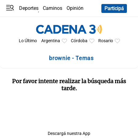
Deportes
Caminos
Opinión
Participá
Programas
Últimas coberturas
Últimas 24 h
En YouTube
Clima
Horóscopo
Lo Último
Argentina
Córdoba
Rosario
brownie - Temas
Por favor intente realizar la búsqueda más
tarde.
Descargá nuestra App