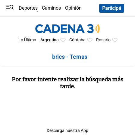
Deportes
Caminos
Opinión
Participá
Programas
Últimas coberturas
Últimas 24 h
En YouTube
Clima
Horóscopo
Lo Último
Argentina
Córdoba
Rosario
brics - Temas
Por favor intente realizar la búsqueda más
tarde.
Descargá nuestra App