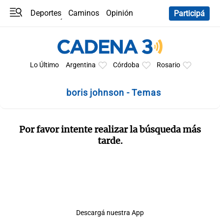
Deportes
Caminos
Opinión
Participá
Programas
Últimas coberturas
Últimas 24 h
En YouTube
Clima
Horóscopo
Lo Último
Argentina
Córdoba
Rosario
boris johnson - Temas
Por favor intente realizar la búsqueda más
tarde.
Descargá nuestra App