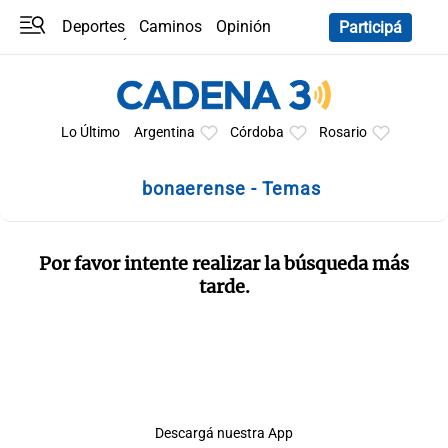
Deportes
Caminos
Opinión
Participá
Programas
Últimas coberturas
Últimas 24 h
En YouTube
Clima
Horóscopo
Lo Último
Argentina
Córdoba
Rosario
bonaerense - Temas
Por favor intente realizar la búsqueda más
tarde.
Descargá nuestra App