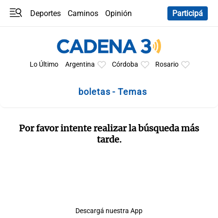
Deportes
Caminos
Opinión
Participá
Programas
Últimas coberturas
Últimas 24 h
En YouTube
Clima
Horóscopo
Lo Último
Argentina
Córdoba
Rosario
boletas - Temas
Por favor intente realizar la búsqueda más
tarde.
Descargá nuestra App