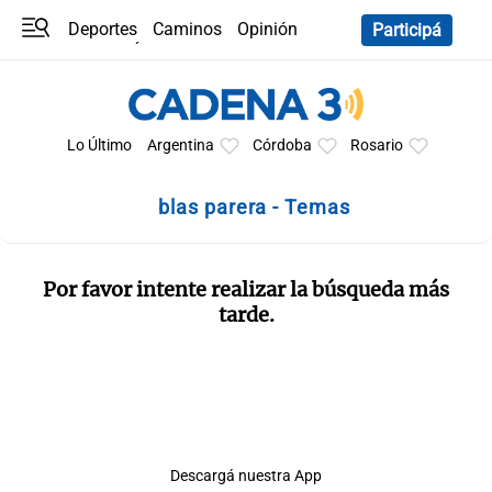
Deportes
Caminos
Opinión
Participá
Programas
Últimas coberturas
Últimas 24 h
En YouTube
Clima
Horóscopo
Lo Último
Argentina
Córdoba
Rosario
blas parera - Temas
Por favor intente realizar la búsqueda más
tarde.
Descargá nuestra App