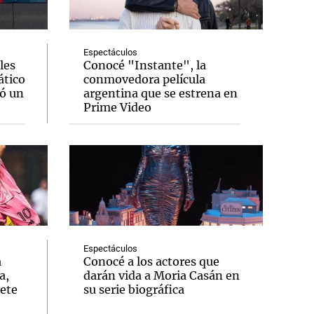
Espectáculos
les
Conocé "Instante", la
ático
conmovedora película
Notas
jó un
argentina que se estrena en
tas
Notas
Prime Video
Venezuela de
 Groenlandia
Comprometidos
Madur
Espectáculos
a
Conocé a los actores que
a,
darán vida a Moria Casán en
lete
su serie biográfica