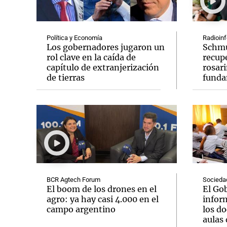
Política y Economía
Radioinf
Los gobernadores jugaron un
Schmu
rol clave en la caída de
recup
capítulo de extranjerización
rosar
Notas
Notas
de tierras
funda
Editorial
Mundial 2026
La Sol
BCR Agtech Forum
Socieda
El boom de los drones en el
El Go
agro: ya hay casi 4.000 en el
infor
campo argentino
los do
aulas 