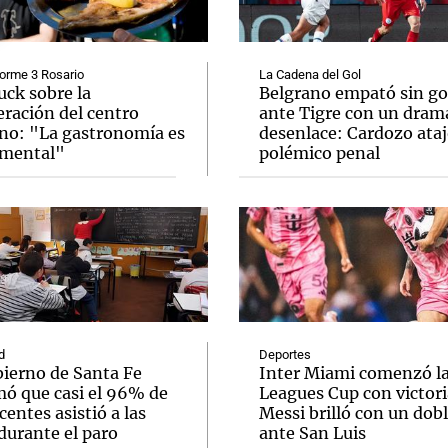
orme 3 Rosario
La Cadena del Gol
ck sobre la
Belgrano empató sin go
eración del centro
ante Tigre con un dram
ino: "La gastronomía es
desenlace: Cardozo ata
Notas
Notas
No
mental"
polémico penal
e en Cadena 3
El huracán de Arequito
Cadena 3 en
d
Deportes
bierno de Santa Fe
Inter Miami comenzó l
mó que casi el 96% de
Leagues Cup con victori
centes asistió a las
Messi brilló con un dob
durante el paro
ante San Luis