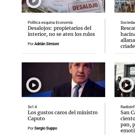
Política esquina Economía
Socieda
Desalojos: propietarios del
Resca
interior, no se aten los rulos
hacin
allan
Notas
Notas
Por
Adrián Simioni
criad
Editorial
Mundial 2026
La Sol
3x1:4
Radioin
Los gustos caros del ministro
San C
Caputo
ciento
pan, p
Por
Sergio Suppo
emoti