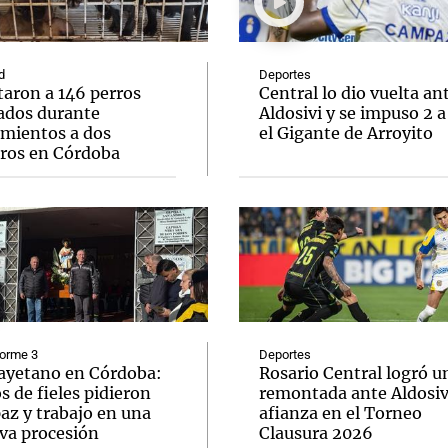
d
Deportes
taron a 146 perros
Central lo dio vuelta an
ados durante
Aldosivi y se impuso 2 a
amientos a dos
el Gigante de Arroyito
Notas
Notas
No
eros en Córdoba
e en Cadena 3
El huracán de Arequito
Cadena 3 en
forme 3
Deportes
ayetano en Córdoba:
Rosario Central logró u
s de fieles pidieron
remontada ante Aldosivi
az y trabajo en una
afianza en el Torneo
va procesión
Clausura 2026