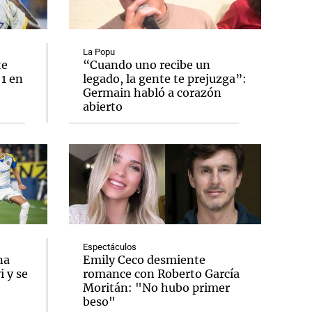
La Popu
te
“Cuando uno recibe un
 1 en
legado, la gente te prejuzga”:
Notas
Germain habló a corazón
tas
Notas
abierto
Venezuela de
 Groenlandia
Comprometidos
Madur
Espectáculos
na
Emily Ceco desmiente
 y se
romance con Roberto García
Moritán: "No hubo primer
beso"