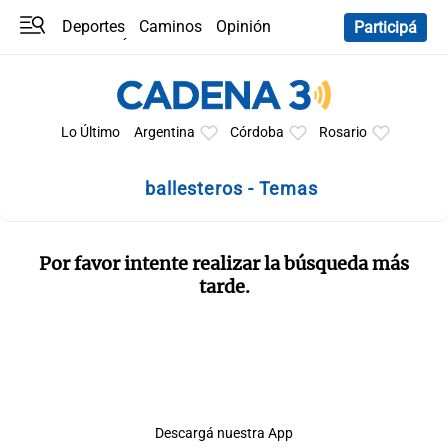
Deportes
Caminos
Opinión
Participá
Programas
Últimas coberturas
Últimas 24 h
En YouTube
Clima
Horóscopo
Lo Último
Argentina
Córdoba
Rosario
ballesteros - Temas
Por favor intente realizar la búsqueda más
tarde.
Descargá nuestra App