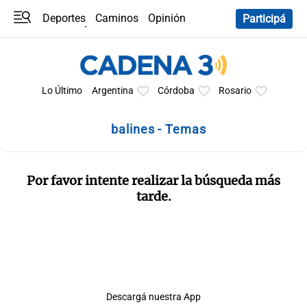
Deportes
Caminos
Opinión
Participá
Programas
Últimas coberturas
Últimas 24 h
En YouTube
Clima
Horóscopo
Lo Último
Argentina
Córdoba
Rosario
balines - Temas
Por favor intente realizar la búsqueda más
tarde.
Descargá nuestra App