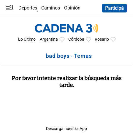
Deportes
Caminos
Opinión
Participá
Programas
Últimas coberturas
Últimas 24 h
En YouTube
Clima
Horóscopo
Lo Último
Argentina
Córdoba
Rosario
bad boys - Temas
Por favor intente realizar la búsqueda más
tarde.
Descargá nuestra App