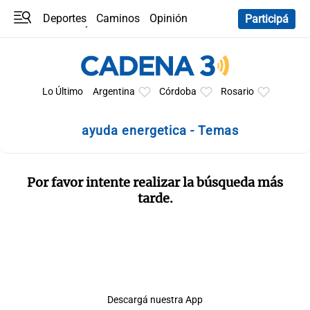
Deportes
Caminos
Opinión
Participá
Programas
Últimas coberturas
Últimas 24 h
En YouTube
Clima
Horóscopo
Lo Último
Argentina
Córdoba
Rosario
ayuda energetica - Temas
Por favor intente realizar la búsqueda más
tarde.
Descargá nuestra App