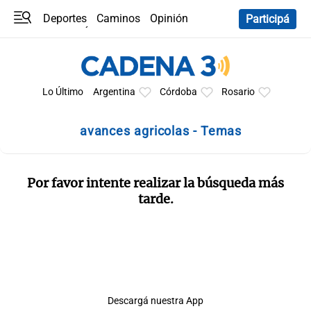
Deportes
Caminos
Opinión
Participá
Programas
Últimas coberturas
Últimas 24 h
En YouTube
Clima
Horóscopo
Lo Último
Argentina
Córdoba
Rosario
avances agricolas - Temas
Por favor intente realizar la búsqueda más
tarde.
Descargá nuestra App