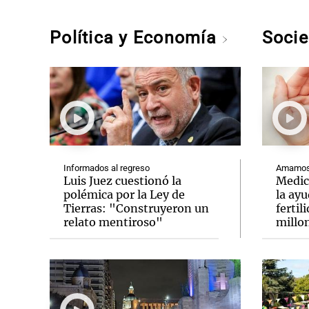
Política y Economía
Soci
Informados al regreso
Amamos 
Luis Juez cuestionó la
Medic
polémica por la Ley de
la ay
Tierras: "Construyeron un
fertil
relato mentiroso"
millo