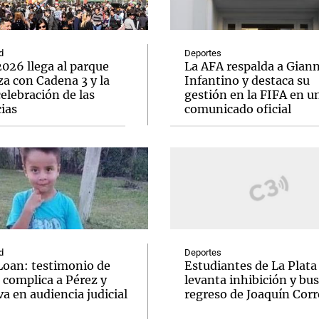
d
Deportes
026 llega al parque
La AFA respalda a Giann
a con Cadena 3 y la
Infantino y destaca su
elebración de las
gestión en la FIFA en u
Notas
Notas
No
ias
comunicado oficial
e en Cadena 3
El huracán de Arequito
Cadena 3 en
d
Deportes
Loan: testimonio de
Estudiantes de La Plata
 complica a Pérez y
levanta inhibición y bus
va en audiencia judicial
regreso de Joaquín Corr