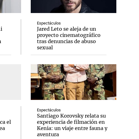
Espectáculos
i
Jared Leto se aleja de un
proyecto cinematográfico
Notas
n
tras denuncias de abuso
tas
Notas
sexual
Venezuela de
 Groenlandia
Comprometidos
Madur
Espectáculos
Santiago Korovsky relata su
ca el
experiencia de filmación en
ea
Kenia: un viaje entre fauna y
aventura