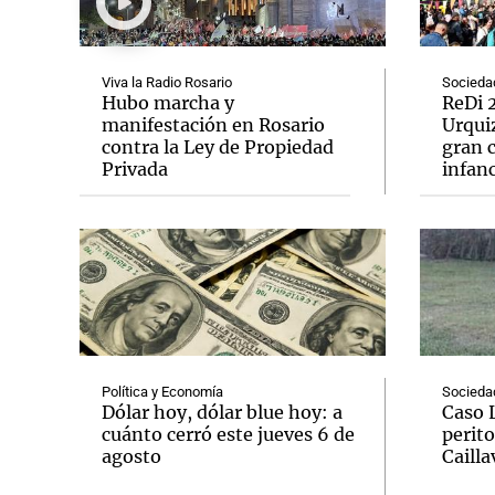
Viva la Radio Rosario
Socieda
Hubo marcha y
ReDi 2
manifestación en Rosario
Urquiz
contra la Ley de Propiedad
gran c
Notas
Notas
Privada
infanc
Editorial
Mundial 2026
La Sol
Política y Economía
Socieda
Dólar hoy, dólar blue hoy: a
Caso 
cuánto cerró este jueves 6 de
perito
agosto
Cailla