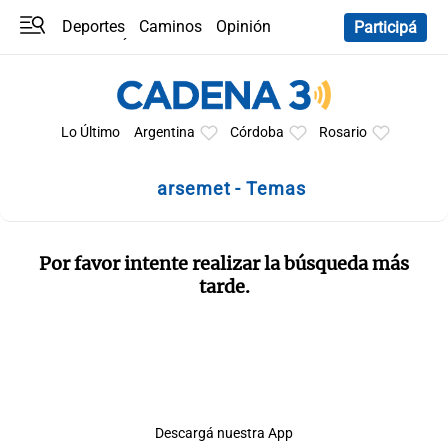
Deportes
Caminos
Opinión
Participá
Programas
Últimas coberturas
Últimas 24 h
En YouTube
Clima
Horóscopo
Lo Último
Argentina
Córdoba
Rosario
arsemet - Temas
Por favor intente realizar la búsqueda más
tarde.
Descargá nuestra App