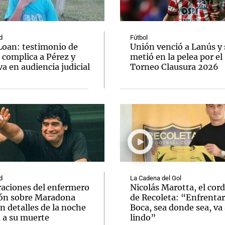
d
Fútbol
Loan: testimonio de
Unión venció a Lanús y 
 complica a Pérez y
metió en la pelea por el
va en audiencia judicial
Torneo Clausura 2026
Notas
Notas
No
e en Cadena 3
El huracán de Arequito
Cadena 3 en
d
La Cadena del Gol
raciones del enfermero
Nicolás Marotta, el cor
ón sobre Maradona
de Recoleta: “Enfrentar
n detalles de la noche
Boca, sea donde sea, va 
a a su muerte
lindo”