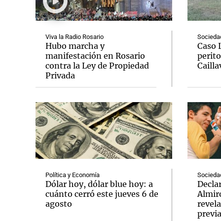
Viva la Radio Rosario
Socieda
Hubo marcha y
Caso 
manifestación en Rosario
perito
contra la Ley de Propiedad
Cailla
Notas
Notas
Privada
Editorial
Mundial 2026
La Sol
Política y Economía
Socieda
Dólar hoy, dólar blue hoy: a
Decla
cuánto cerró este jueves 6 de
Almir
agosto
revela
previ