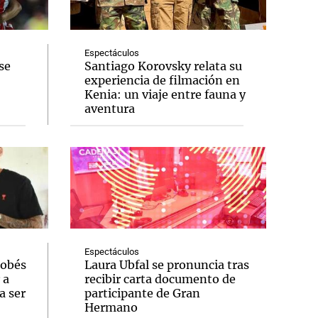
Espectáculos
se
Santiago Korovsky relata su
experiencia de filmación en
Notas
Kenia: un viaje entre fauna y
tas
Notas
aventura
Venezuela de
 Groenlandia
Comprometidos
Madur
Espectáculos
dobés
Laura Ubfal se pronuncia tras
 a
recibir carta documento de
a ser
participante de Gran
Hermano