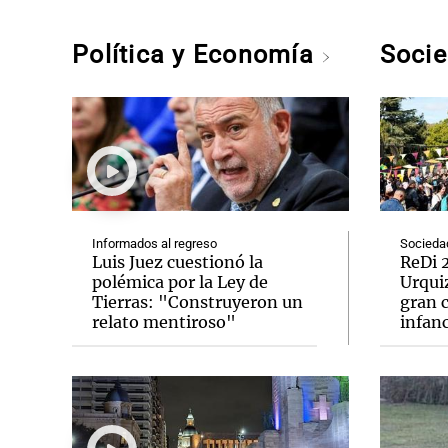
Política y Economía
Soci
Informados al regreso
Socieda
Luis Juez cuestionó la
ReDi 2
polémica por la Ley de
Urquiz
Tierras: "Construyeron un
gran c
relato mentiroso"
infanc