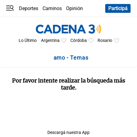
Deportes
Caminos
Opinión
Participá
Programas
Últimas coberturas
Últimas 24 h
En YouTube
Clima
Horóscopo
Lo Último
Argentina
Córdoba
Rosario
amo - Temas
Por favor intente realizar la búsqueda más
tarde.
Descargá nuestra App