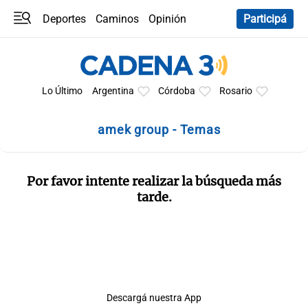
Deportes
Caminos
Opinión
Participá
Programas
Últimas coberturas
Últimas 24 h
En YouTube
Clima
Horóscopo
Lo Último
Argentina
Córdoba
Rosario
amek group - Temas
Por favor intente realizar la búsqueda más
tarde.
Descargá nuestra App