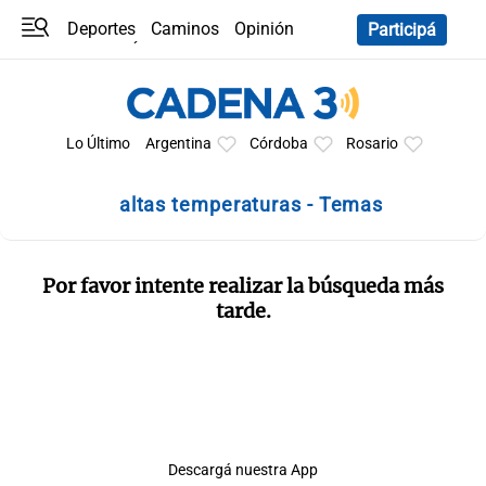
Deportes
Caminos
Opinión
Participá
Programas
Últimas coberturas
Últimas 24 h
En YouTube
Clima
Horóscopo
Lo Último
Argentina
Córdoba
Rosario
altas temperaturas - Temas
Por favor intente realizar la búsqueda más
tarde.
Descargá nuestra App