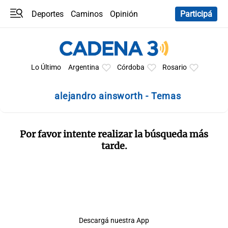
Deportes
Caminos
Opinión
Participá
Programas
Últimas coberturas
Últimas 24 h
En YouTube
Clima
Horóscopo
Lo Último
Argentina
Córdoba
Rosario
alejandro ainsworth - Temas
Por favor intente realizar la búsqueda más
tarde.
Descargá nuestra App