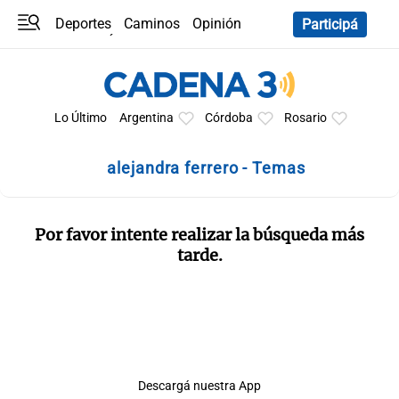
Deportes
Caminos
Opinión
Participá
Programas
Últimas coberturas
Últimas 24 h
En YouTube
Clima
Horóscopo
Lo Último
Argentina
Córdoba
Rosario
alejandra ferrero - Temas
Por favor intente realizar la búsqueda más
tarde.
Descargá nuestra App