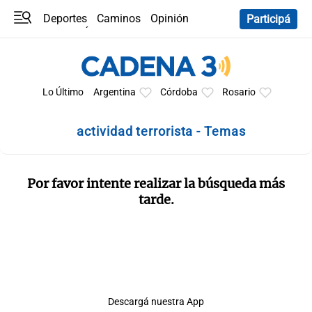
Deportes
Caminos
Opinión
Participá
Programas
Últimas coberturas
Últimas 24 h
En YouTube
Clima
Horóscopo
Lo Último
Argentina
Córdoba
Rosario
actividad terrorista - Temas
Por favor intente realizar la búsqueda más
tarde.
Descargá nuestra App