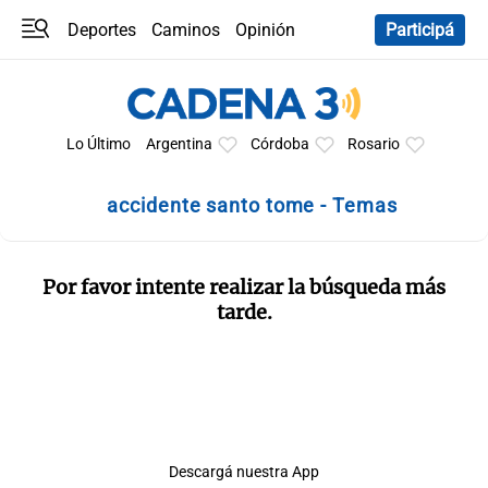
Deportes
Caminos
Opinión
Participá
Programas
Últimas coberturas
Últimas 24 h
En YouTube
Clima
Horóscopo
Lo Último
Argentina
Córdoba
Rosario
accidente santo tome - Temas
Por favor intente realizar la búsqueda más
tarde.
Descargá nuestra App