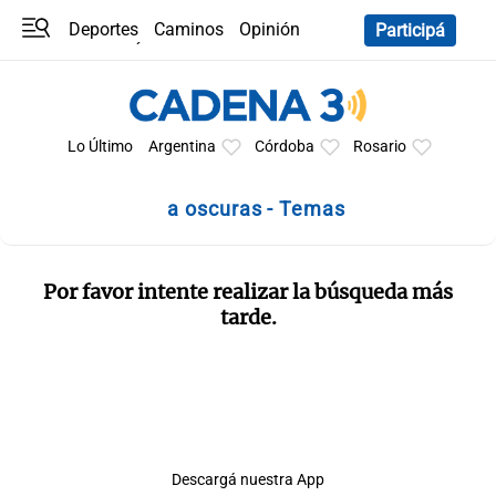
Deportes
Caminos
Opinión
Participá
Programas
Últimas coberturas
Últimas 24 h
En YouTube
Clima
Horóscopo
Lo Último
Argentina
Córdoba
Rosario
a oscuras - Temas
Por favor intente realizar la búsqueda más
tarde.
Descargá nuestra App